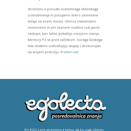
Stremimo k ponudbi kvalitetnega obšolskega
izobraževanja in ponujamo dobro zasnovane
tečaje na enem mestu. Učence maksimalno
motiviramo in jim obenem nudimo tudi javne
nastope, kjer lahko pokažejo osvojeno znanje.
Mentorji PZ se pred začetkom novega šolskega
leta dodatno izobražujejo skupaj s strokovnjaki
na svojem področju.
Preberi več
Pri EGO Lecti stremimo k temu, da bo vsak učenec