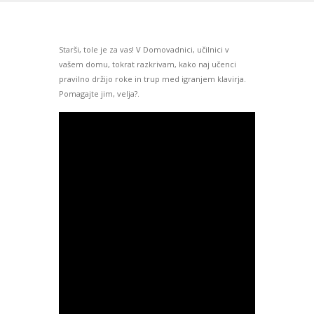
Starši, tole je za vas! V Domovadnici, učilnici v
vašem domu, tokrat razkrivam, kako naj učenci
pravilno držijo roke in trup med igranjem klavirja.
Pomagajte jim, velja?.