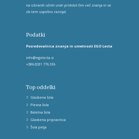
na izbranih učnih urah pridobil čim več znanja in se
ob tem uspešno razvijal.
Podatki
Posredovalnica znanja in umetnosti EGO Lecta
info@egolecta.si
+386 (0)31 776 336
Top oddelki
Glasbena šola
Plesna šola
Baletna šola
Glasbena pripravnica
Šola petja