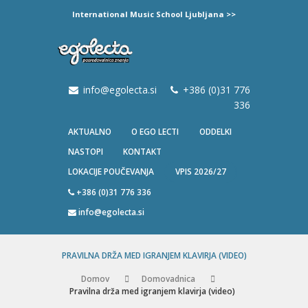
International Music School Ljubljana >>
info@egolecta.si
+386 (0)31 776
336
AKTUALNO
O EGO LECTI
ODDELKI
NASTOPI
KONTAKT
VPIS 2026/27
LOKACIJE POUČEVANJA
+386 (0)31 776 336
info@egolecta.si
PRAVILNA DRŽA MED IGRANJEM KLAVIRJA (VIDEO)
Domov
Domovadnica
Pravilna drža med igranjem klavirja (video)