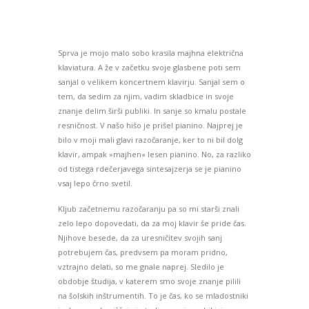
Sprva je mojo malo sobo krasila majhna električna
klaviatura. A že v začetku svoje glasbene poti sem
sanjal o velikem koncertnem klavirju. Sanjal sem o
tem, da sedim za njim, vadim skladbice in svoje
znanje delim širši publiki. In sanje so kmalu postale
resničnost. V našo hišo je prišel pianino. Najprej je
bilo v moji mali glavi razočaranje, ker to ni bil dolg
klavir, ampak »majhen« lesen pianino. No, za razliko
od tistega rdečerjavega sintesajzerja se je pianino
vsaj lepo črno svetil.
Kljub začetnemu razočaranju pa so mi starši znali
zelo lepo dopovedati, da za moj klavir še pride čas.
Njihove besede, da za uresničitev svojih sanj
potrebujem čas, predvsem pa moram pridno,
vztrajno delati, so me gnale naprej. Sledilo je
obdobje študija, v katerem smo svoje znanje pilili
na šolskih inštrumentih. To je čas, ko se mladostniki