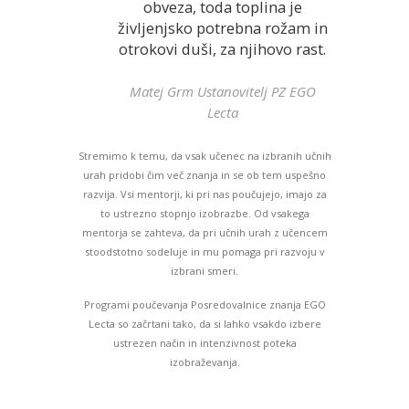
obveza, toda toplina je
življenjsko potrebna rožam in
otrokovi duši, za njihovo rast.
Matej Grm Ustanovitelj PZ EGO
Lecta
Stremimo k temu, da vsak učenec na izbranih učnih
urah pridobi čim več znanja in se ob tem uspešno
razvija. Vsi mentorji, ki pri nas poučujejo, imajo za
to ustrezno stopnjo izobrazbe. Od vsakega
mentorja se zahteva, da pri učnih urah z učencem
stoodstotno sodeluje in mu pomaga pri razvoju v
izbrani smeri.
Programi poučevanja Posredovalnice znanja EGO
Lecta so začrtani tako, da si lahko vsakdo izbere
ustrezen način in intenzivnost poteka
izobraževanja.