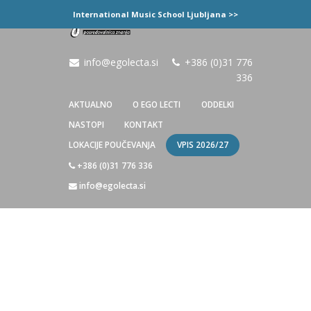
International Music School Ljubljana >>
info@egolecta.si
+386 (0)31 776
336
AKTUALNO
O EGO LECTI
ODDELKI
NASTOPI
KONTAKT
VPIS 2026/27
LOKACIJE POUČEVANJA
+386 (0)31 776 336
info@egolecta.si