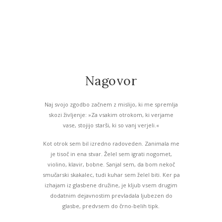
Nagovor
Naj svojo zgodbo začnem z mislijo, ki me spremlja
skozi življenje: »Za vsakim otrokom, ki verjame
vase, stojijo starši, ki so vanj verjeli.«
Kot otrok sem bil izredno radoveden. Zanimala me
je tisoč in ena stvar. Želel sem igrati nogomet,
violino, klavir, bobne. Sanjal sem, da bom nekoč
smučarski skakalec, tudi kuhar sem želel biti. Ker pa
izhajam iz glasbene družine, je kljub vsem drugim
dodatnim dejavnostim prevladala ljubezen do
glasbe, predvsem do črno-belih tipk.