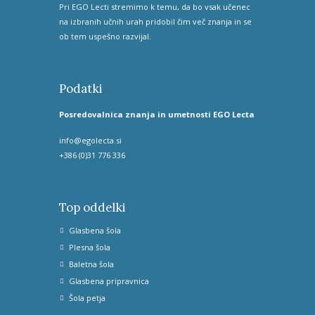
Pri EGO Lecti stremimo k temu, da bo vsak učenec
na izbranih učnih urah pridobil čim več znanja in se
ob tem uspešno razvijal.
Podatki
Posredovalnica znanja in umetnosti EGO Lecta
info@egolecta.si
+386 (0)31 776 336
Top oddelki
Glasbena šola
Plesna šola
Baletna šola
Glasbena pripravnica
Šola petja