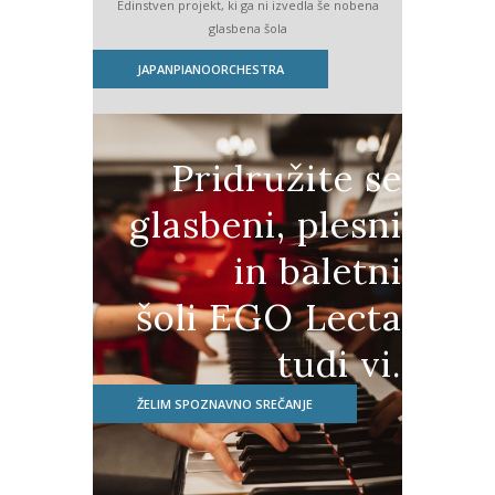
Edinstven projekt, ki ga ni izvedla še nobena
glasbena šola
JAPANPIANOORCHESTRA
Pridružite se
glasbeni, plesni
in baletni
šoli EGO Lecta
tudi vi.
ŽELIM SPOZNAVNO SREČANJE