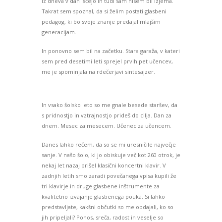
iz dneva v dan iščejo in tudi sam nisem bil izjema.
Takrat sem spoznal, da si želim postati glasbeni
pedagog, ki bo svoje znanje predajal mlajšim
generacijam.
In ponovno sem bil na začetku. Stara garaža, v kateri
sem pred desetimi leti sprejel prvih pet učencev,
me je spominjala na rdečerjavi sintesajzer.
In vsako šolsko leto so me gnale besede staršev, da
s pridnostjo in vztrajnostjo prideš do cilja. Dan za
dnem. Mesec za mesecem. Učenec za učencem.
Danes lahko rečem, da so se mi uresničile največje
sanje. V našo šolo, ki jo obiskuje več kot 260 otrok, je
nekaj let nazaj prišel klasični koncertni klavir. V
zadnjih letih smo zaradi povečanega vpisa kupili že
tri klavirje in druge glasbene inštrumente za
kvalitetno izvajanje glasbenega pouka. Si lahko
predstavljate, kakšni občutki so me obdajali, ko so
jih pripeljali? Ponos, sreča, radost in veselje so