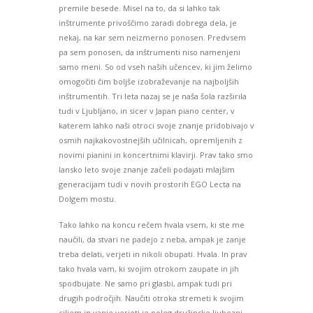
premile besede. Misel na to, da si lahko tak
inštrumente privoščimo zaradi dobrega dela, je
nekaj, na kar sem neizmerno ponosen. Predvsem
pa sem ponosen, da inštrumenti niso namenjeni
samo meni. So od vseh naših učencev, ki jim želimo
omogočiti čim boljše izobraževanje na najboljših
inštrumentih. Tri leta nazaj se je naša šola razširila
tudi v Ljubljano, in sicer v Japan piano center, v
katerem lahko naši otroci svoje znanje pridobivajo v
osmih najkakovostnejših učilnicah, opremljenih z
novimi pianini in koncertnimi klavirji. Prav tako smo
lansko leto svoje znanje začeli podajati mlajšim
generacijam tudi v novih prostorih EGO Lecta na
Dolgem mostu.
Tako lahko na koncu rečem hvala vsem, ki ste me
naučili, da stvari ne padejo z neba, ampak je zanje
treba delati, verjeti in nikoli obupati. Hvala. In prav
tako hvala vam, ki svojim otrokom zaupate in jih
spodbujate. Ne samo pri glasbi, ampak tudi pri
drugih področjih. Naučiti otroka stremeti k svojim
ciljem in vanje verjeti je poleg družinske ljubezni